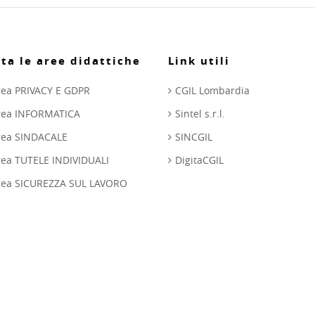
ta le aree didattiche
Link utili
rea PRIVACY E GDPR
CGIL Lombardia
area INFORMATICA
Sintel s.r.l.
area SINDACALE
SINCGIL
rea TUTELE INDIVIDUALI
DigitaCGIL
area SICUREZZA SUL LAVORO