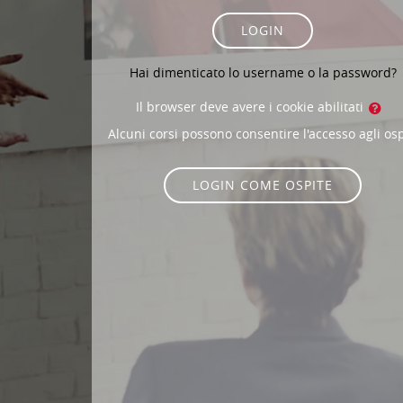
LOGIN
Hai dimenticato lo username o la password?
Il browser deve avere i cookie abilitati
Alcuni corsi possono consentire l'accesso agli osp
LOGIN COME OSPITE